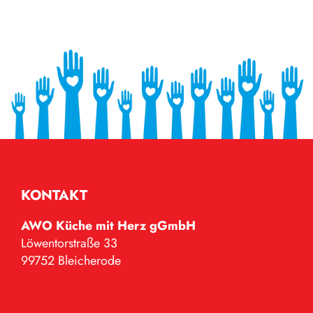
KONTAKT
AWO Küche mit Herz gGmbH
Löwentorstraße 33
99752 Bleicherode